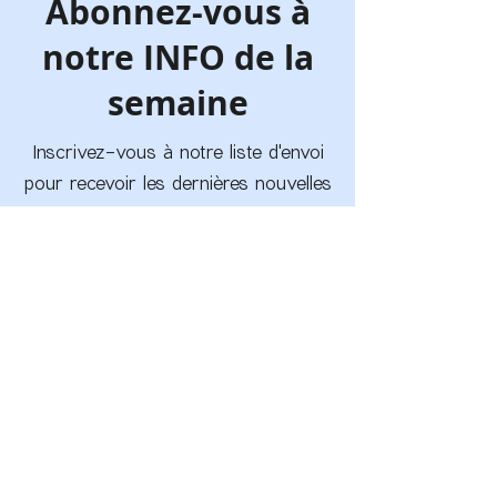
Abonnez-vous à
notre INFO de la
semaine
Inscrivez-vous à notre liste d'envoi
pour recevoir les dernières nouvelles
et mises à jour du CCDM
INSCRIVEZ-VOUS
ADRESSE
4335 Bd Laurier E, Saint-Hyacinthe,
QC J2R 2B3