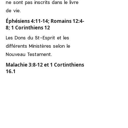
ne sont pas inscrits dans le livre
de vie.
Éphésiens 4:11-14; Romains 12:4-
8; 1 Corinthiens 12
Les Dons du St-Esprit et les
différents Ministères selon le
Nouveau Testament.
Malachie 3:8-12 et 1 Cortinthiens
16.1
Je participerai au support financier
de l’Église selon mon revenu tel
que mentionné dans la Bible.
Nous recevons la Bible entière
comme étant la Parole inspirée de
Dieu. Nous proclamons l’Évangile