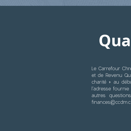
Qua
Le Carrefour Chr
et de Revenu Qu
charité » au déb
l’adresse fourni
autres question
finances@ccdm.c