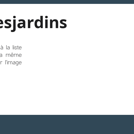
esjardins
 la liste
 la même
 l'image